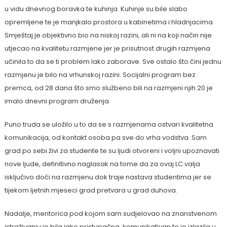
u vidu dnevnog boravka te kuhinja. Kuhinje su bile slabo
opremljene te je manjkalo prostora u kabinetima i hladnjacima.
Smještaj je objektivno bio na niskoj razini, ali ni na koji način nije
utjecao na kvalitetu razmjene jer je prisutnost drugih razmjena
učinila to da se ti problem lako zaborave. Sve ostalo što čini jednu
razmjenu je bilo na vrhunskoj razini. Socijalni program bez
premca, od 28 dana što smo službeno bili na razmjeni njih 20 je
imalo dnevni program druženja.
Puno truda se uložilo u to da se s razmjenama ostvari kvalitetna
komunikacija, od kontakt osoba pa sve do vrha vodstva. Sam
grad po sebi živi za studente te su ljudi otvoreni i voljni upoznavati
nove ljude, definitivno naglasak na tome da za ovaj LC valja
isključivo doći na razmjenu dok traje nastava studentima jer se
tijekom ljetnih mjeseci grad pretvara u grad duhova.
Nadalje, mentorica pod kojom sam sudjelovao na znanstvenom
istraživanju je bila jako pristupačna, komunikativan te je izlazila u