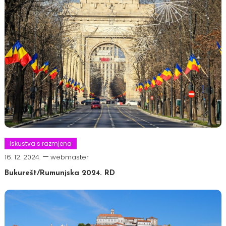
Iskustva s razmjena
16. 12. 2024.
webmaster
Bukurešt/Rumunjska 2024. RD