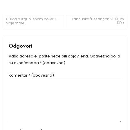
Navigacija
Priča o izgubljenom bojleru –
Francuska/Besançon 2019. by
DD
Moje more
objava
Odgovori
Vaša adresa e-pošte neće biti objavljena.
Obavezna polja
su označena sa
* (obavezno)
Komentar
* (obavezno)