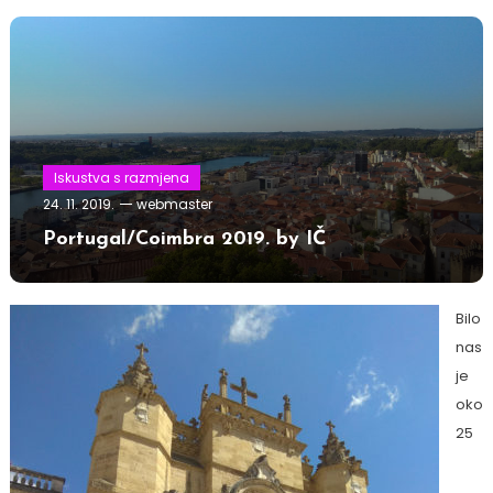
Iskustva s razmjena
24. 11. 2019.
webmaster
Portugal/Coimbra 2019. by IČ
Bilo
nas
je
oko
25