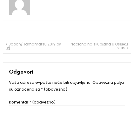
Navigacija
Japan/Hamamatsu 2019 by
Nacionalna skupština u Osijeku
2019
JŠ
objava
Odgovori
Vaša adresa e-pošte neće biti objavljena.
Obavezna polja
su označena sa
* (obavezno)
Komentar
* (obavezno)