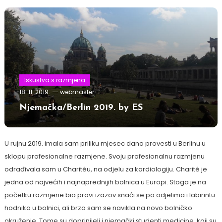
Iskustva s razmjena
18. 11. 2019.
webmaster
Njemačka/Berlin 2019. by ES
U rujnu 2019. imala sam priliku mjesec dana provesti u Berlinu u
sklopu profesionalne razmjene. Svoju profesionalnu razmjenu
odrađivala sam u Charitéu, na odjelu za kardiologiju. Charité je
jedna od najvećih i najnaprednijih bolnica u Europi. Stoga je na
početku razmjene bio pravi izazov snaći se po odjelima i labirintu
hodnika u bolnici, ali brzo sam se navikla na novo bolničko
okruženje. Tome su doprinijeli i njemački studenti medicine, koji su