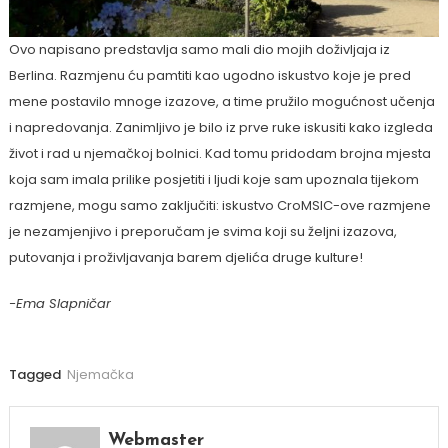
Ovo napisano predstavlja samo mali dio mojih doživljaja iz
Berlina. Razmjenu ću pamtiti kao ugodno iskustvo koje je pred
mene postavilo mnoge izazove, a time pružilo mogućnost učenja
i napredovanja. Zanimljivo je bilo iz prve ruke iskusiti kako izgleda
život i rad u njemačkoj bolnici. Kad tomu pridodam brojna mjesta
koja sam imala prilike posjetiti i ljudi koje sam upoznala tijekom
razmjene, mogu samo zaključiti: iskustvo CroMSIC-ove razmjene
je nezamjenjivo i preporučam je svima koji su željni izazova,
putovanja i proživljavanja barem djelića druge kulture!
-Ema Slapničar
Tagged
Njemačka
Webmaster