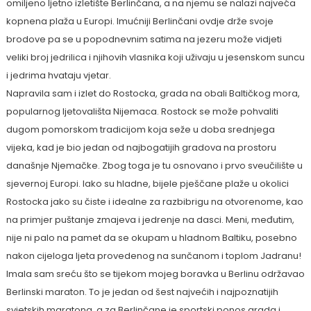
omiljeno ljetno izletište Berlinčana, a na njemu se nalazi najveća
kopnena plaža u Europi. Imućniji Berlinčani ovdje drže svoje
brodove pa se u popodnevnim satima na jezeru može vidjeti
veliki broj jedrilica i njihovih vlasnika koji uživaju u jesenskom suncu
i jedrima hvataju vjetar.
Napravila sam i izlet do Rostocka, grada na obali Baltičkog mora,
popularnog ljetovališta Nijemaca. Rostock se može pohvaliti
dugom pomorskom tradicijom koja seže u doba srednjega
vijeka, kad je bio jedan od najbogatijih gradova na prostoru
današnje Njemačke. Zbog toga je tu osnovano i prvo sveučilište u
sjevernoj Europi. Iako su hladne, bijele pješčane plaže u okolici
Rostocka jako su čiste i idealne za razbibrigu na otvorenome, kao
na primjer puštanje zmajeva i jedrenje na dasci. Meni, međutim,
nije ni palo na pamet da se okupam u hladnom Baltiku, posebno
nakon cijeloga ljeta provedenog na sunčanom i toplom Jadranu!
Imala sam sreću što se tijekom mojeg boravka u Berlinu održavao
Berlinski maraton. To je jedan od šest najvećih i najpoznatijih
svjetskih maratona, a za Berlinčane je sportski ponos grada i