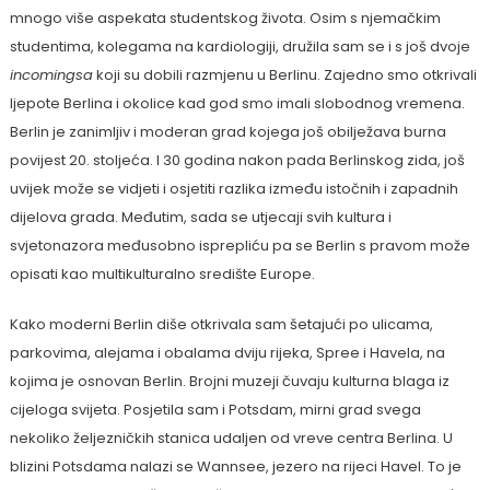
mnogo više aspekata studentskog života. Osim s njemačkim
studentima, kolegama na kardiologiji, družila sam se i s još dvoje
incomingsa
koji su dobili razmjenu u Berlinu. Zajedno smo otkrivali
ljepote Berlina i okolice kad god smo imali slobodnog vremena.
Berlin je zanimljiv i moderan grad kojega još obilježava burna
povijest 20. stoljeća. I 30 godina nakon pada Berlinskog zida, još
uvijek može se vidjeti i osjetiti razlika između istočnih i zapadnih
dijelova grada. Međutim, sada se utjecaji svih kultura i
svjetonazora međusobno isprepliću pa se Berlin s pravom može
opisati kao multikulturalno središte Europe.
Kako moderni Berlin diše otkrivala sam šetajući po ulicama,
parkovima, alejama i obalama dviju rijeka, Spree i Havela, na
kojima je osnovan Berlin. Brojni muzeji čuvaju kulturna blaga iz
cijeloga svijeta. Posjetila sam i Potsdam, mirni grad svega
nekoliko željezničkih stanica udaljen od vreve centra Berlina. U
blizini Potsdama nalazi se Wannsee, jezero na rijeci Havel. To je