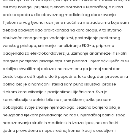
bili moji kolege i prijatelji tijekom boravka u Njemačkoj, a njima
praksa spada u dio obaveznog medicinskog obrazovanja.
Tijekom prvog tjedna razmjene naučili su me zadacima koje sam
trebala obavljati kao praktikantica na kardiologiji. A to stvarno
obuhvaća mnogo toga: vađenje krvi, postavljanje perifernog
venskog pristupa, snimanje i analiziranje EKG-a, priprema
pacijenata za elektrokardioverziju, uzimanje anamneze i fizikalni
pregled pacijenta, pisanje otpusnih pisama… Njemački liječnici su
ozbiljno shvatili moj dolazak na razmjenu pa je moj radni dan
često trajao od 8 ujutro do 5 popodne. Iako dug, dan proveden u
bolnici bio je dinamičan i stekla sam puno iskustva i prakse
tijekom komunikacije s pacijentima i liječnicima. Sva je
komunikacija u bolnici bila na njemačkom jeziku pa sam
poboljšala svoje znanje njemačkoga. Jezična barijera bila je
neugodna tijekom privikavanja na rad u njemačkoj bolnici zbog
nepoznavanja stručnih medicinskih izraza. Ipak, nakon četiri
tjedna provedena u neposrednoj komunikaciji s osobljem i