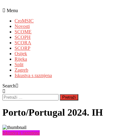
Skip
To
Menu
Content
CroMSIC
Novosti
SCOME
SCOPH
SCORA
SCORP
Osijek
Rijeka
Split
Zagreb
Iskustva s razmjena
Search
Pretraži:
Porto/Portugal 2024. IH
Iskustva s razmjena