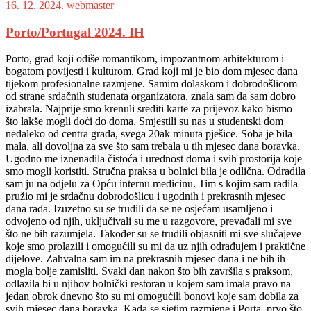
16. 12. 2024.
webmaster
Porto/Portugal 2024. IH
Porto, grad koji odiše romantikom, impozantnom arhitekturom i
bogatom povijesti i kulturom. Grad koji mi je bio dom mjesec dana
tijekom profesionalne razmjene. Samim dolaskom i dobrodošlicom
od strane srdačnih studenata organizatora, znala sam da sam dobro
izabrala. Najprije smo krenuli srediti karte za prijevoz kako bismo
što lakše mogli doći do doma. Smjestili su nas u studentski dom
nedaleko od centra grada, svega 20ak minuta pješice. Soba je bila
mala, ali dovoljna za sve što sam trebala u tih mjesec dana boravka.
Ugodno me iznenadila čistoća i urednost doma i svih prostorija koje
smo mogli koristiti. Stručna praksa u bolnici bila je odlična. Odradila
sam ju na odjelu za Opću internu medicinu. Tim s kojim sam radila
pružio mi je srdačnu dobrodošlicu i ugodnih i prekrasnih mjesec
dana rada. Izuzetno su se trudili da se ne osjećam usamljeno i
odvojeno od njih, uključivali su me u razgovore, prevađali mi sve
što ne bih razumjela. Također su se trudili objasniti mi sve slučajeve
koje smo prolazili i omogućili su mi da uz njih odrađujem i praktične
dijelove. Zahvalna sam im na prekrasnih mjesec dana i ne bih ih
mogla bolje zamisliti. Svaki dan nakon što bih završila s praksom,
odlazila bi u njihov bolnički restoran u kojem sam imala pravo na
jedan obrok dnevno što su mi omogućili bonovi koje sam dobila za
svih mjesec dana boravka. Kada se sjetim razmjene i Porta, prvo što