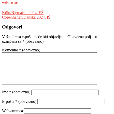
webmaster
Navigacija
Köln/Njemačka 2024. EŠ
Copenhagen/Danska 2024. IŠ
objava
Odgovori
Vaša adresa e-pošte neće biti objavljena.
Obavezna polja su
označena sa
* (obavezno)
Komentar
* (obavezno)
Ime
* (obavezno)
E-pošta
* (obavezno)
Web-stranica