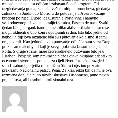
mi padne pamet jest odličan i zabavan Social program. Od
razgledavanja grada, karaoka večeri, nfdp-a, bruncheva, gledanja
zalazaka na Jardim do Morro-u do putovanja u Aveiro, vožnje
brodom po rijeci Duoro, degustiranja Porto vina i naravno
svakodnevnog uživanja u kraljici slastica, Pastelu de nata. Svaki
tjedan bilo je organizirano po nekoliko aktivnosti tako da smo se
mogli uključiti u bilo koju i upotpuniti si dan. Isto tako jedno od
najboljih dijelova razmjene bila su i putovanja koja smo si sami
organizirali. Kao jednodnevno putovanje odlučila sam se za Bragu,
prekrasan maleni grad koji je svega pola sata busom udaljen od
Porta. S druge strane, moje četverodnevno putovanje bilo je u
Lisabon. Posjetila sam prekrasne plaže i otoke okupane atlantskim
oceanom i stvorila uspomene za cijeli život. Isto tako, razgledala
sam Lisabon i posjetila romantičnu Sintru i njezinu poznatu i
prekrasnu Nacionalnu palaču Pena. Za kraj, rekla bih da mi je ova
razmjena donijela puno novih iskustava i uspomena, puno novih
prijateljstva, ali i osobni i profesionalni rast.