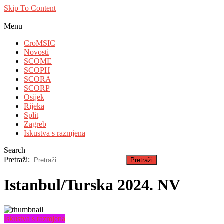
Skip To Content
Menu
CroMSIC
Novosti
SCOME
SCOPH
SCORA
SCORP
Osijek
Rijeka
Split
Zagreb
Iskustva s razmjena
Search
Pretraži:
Istanbul/Turska 2024. NV
Iskustva s razmjena