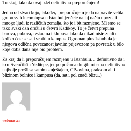
Turskoj, tako da ovaj izlet definitivno preporučujem!
Jedna od stvari koju, također, preporučujem je da napravite veliku
grupu svih incomingsa u Istanbul jer ćete na taj način upoznati
mnogo ljudi iz različitih zemalja, što je i bit razmjene. Mi smo se
tako svaki dan družili u četvrti Kadikoy. To je četvrt prepuna
barova, pubova, restorana i klubova tako da nikad niste znali u
koliko ćete se sati vratiti u kampus. Ogroman plus Istanbula je
njegova odlična povezanost javnim prijevozom pa povratak u bilo
koje doba dana nije bio problem.
Za kraj da li preporučujem razmjenu u Istanbulu… definitivno da i
to u Sveučilištu Yeditepe, jer po pričama drugih mi smo definitivno
najbolje prošli sa samim smještajem, CP-ovima, praksom ali i
blizinom bolnice i kampusa (da, sat i pol znači blizu..)
webmaster