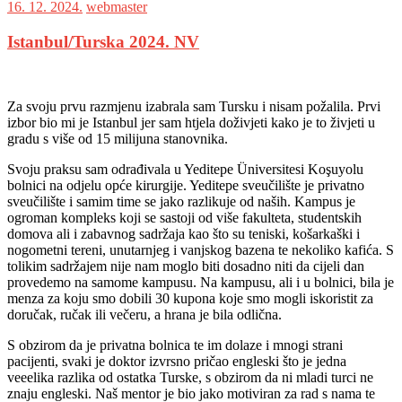
16. 12. 2024.
webmaster
Istanbul/Turska 2024. NV
Za svoju prvu razmjenu izabrala sam Tursku i nisam požalila. Prvi
izbor bio mi je Istanbul jer sam htjela doživjeti kako je to živjeti u
gradu s više od 15 milijuna stanovnika.
Svoju praksu sam odrađivala u Yeditepe Üniversitesi Koşuyolu
bolnici na odjelu opće kirurgije. Yeditepe sveučilište je privatno
sveučilište i samim time se jako razlikuje od naših. Kampus je
ogroman kompleks koji se sastoji od više fakulteta, studentskih
domova ali i zabavnog sadržaja kao što su teniski, košarkaški i
nogometni tereni, unutarnjeg i vanjskog bazena te nekoliko kafića. S
tolikim sadržajem nije nam moglo biti dosadno niti da cijeli dan
provedemo na samome kampusu. Na kampusu, ali i u bolnici, bila je
menza za koju smo dobili 30 kupona koje smo mogli iskoristit za
doručak, ručak ili večeru, a hrana je bila odlična.
S obzirom da je privatna bolnica te im dolaze i mnogi strani
pacijenti, svaki je doktor izvrsno pričao engleski što je jedna
veeelika razlika od ostatka Turske, s obzirom da ni mladi turci ne
znaju engleski. Naš mentor je bio jako motiviran za rad s nama te