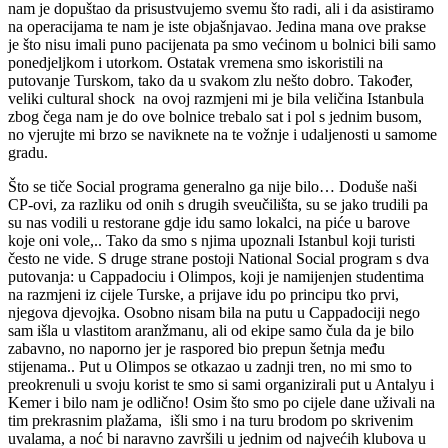
nam je dopuštao da prisustvujemo svemu što radi, ali i da asistiramo
na operacijama te nam je iste objašnjavao. Jedina mana ove prakse
je što nisu imali puno pacijenata pa smo većinom u bolnici bili samo
ponedjeljkom i utorkom. Ostatak vremena smo iskoristili na
putovanje Turskom, tako da u svakom zlu nešto dobro. Također,
veliki cultural shock na ovoj razmjeni mi je bila veličina Istanbula
zbog čega nam je do ove bolnice trebalo sat i pol s jednim busom,
no vjerujte mi brzo se naviknete na te vožnje i udaljenosti u samome
gradu.
Što se tiče Social programa generalno ga nije bilo… Doduše naši
CP-ovi, za razliku od onih s drugih sveučilišta, su se jako trudili pa
su nas vodili u restorane gdje idu samo lokalci, na piće u barove
koje oni vole,.. Tako da smo s njima upoznali Istanbul koji turisti
često ne vide. S druge strane postoji National Social program s dva
putovanja: u Cappadociu i Olimpos, koji je namijenjen studentima
na razmjeni iz cijele Turske, a prijave idu po principu tko prvi,
njegova djevojka. Osobno nisam bila na putu u Cappadociji nego
sam išla u vlastitom aranžmanu, ali od ekipe samo čula da je bilo
zabavno, no naporno jer je raspored bio prepun šetnja među
stijenama.. Put u Olimpos se otkazao u zadnji tren, no mi smo to
preokrenuli u svoju korist te smo si sami organizirali put u Antalyu i
Kemer i bilo nam je odlično! Osim što smo po cijele dane uživali na
tim prekrasnim plažama, išli smo i na turu brodom po skrivenim
uvalama, a noć bi naravno završili u jednim od najvećih klubova u