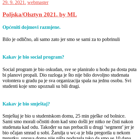
29. 9. 2021.
webmaster
Poljska/Olsztyn 2021. by ML
Općeniti dojmovi razmjene.
Bilo je odlično, ali samo zato jer smo se sami za to pobrinuli
Kakav je bio social program?
Social program je bio oskudan, sve se planiralo u hodu pa dosta puta
bi planovi propali. Dio razloga je što nije bilo dovoljno studenata
volontera u gradu pa je sva organizacija spala na jednu osobu. Svi
studenti koje smo upoznali su bili dragi.
Kakav je bio smještaj?
Smještaj je bio u studentskom domu, 25 min pješke od bolnice.
Sami smo morali očistiti dom kad smo došli jer nitko ne čisti nakon
studenata kad odu. Također su nas prebacili u drugi ‘segment’ jer je
bio očajan smrad u sobi. Žarulja u wc-u je bila pregorila u nekom
trenutku, uprava doma nije ništa poduzela tako da smo se 10 dana