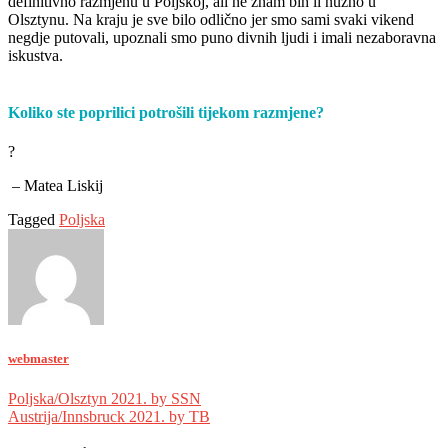
definitivno razmjenu u Poljskoj, ali ne znam bih li nužno u
Olsztynu. Na kraju je sve bilo odlično jer smo sami svaki vikend
negdje putovali, upoznali smo puno divnih ljudi i imali nezaboravna
iskustva.
Koliko ste poprilici potrošili tijekom razmjene?
?
– Matea Liskij
Tagged
Poljska
webmaster
Navigacija
Poljska/Olsztyn 2021. by SSN
Austrija/Innsbruck 2021. by TB
objava