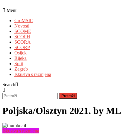
Skip
To
Menu
Content
CroMSIC
Novosti
SCOME
SCOPH
SCORA
SCORP
Osijek
Rijeka
Split
Zagreb
Iskustva s razmjena
Search
Pretraži:
Poljska/Olsztyn 2021. by ML
Iskustva s razmjena