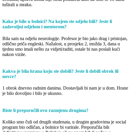
tuširali u mraku.
Kako je bilo u bolnici? Na kojem ste odjelu bili? Jeste li
zadovoljni odjelom i mentorom?
Bila sam na odjelu neurologije. Profesor je bio jako drag i pristojan,
odlično priča engleski. Nažalost, u prosjeku 2, možda 3, dana u
tjednu smo imali nešto za vidjeti/raditi, ostale bi nas poslali kući
nakon vizite.
Kakva je bila hrana koju ste dobili? Jeste li dobili obrok ili
novce?
1 obrok dnevno radnim danima. Dostavljali bi nam je u dom. Hrane
je bilo dovoljno i bilo je ukusno.
Biste li preporučili ovu razmjenu drugima?
Koliko smo čuli od drugih studenata, u drugim gradovima je social
program bio odličan, a bolnice bi varirale. Preporučila bih